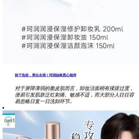
卸下负担，养出水润！珂润始终悉心相伴
对于屏障薄弱的脆皮肌而言，卸妆洁面稍有揉搓过度，
便易引发肌肤泛红刺痛、敏感不适，而大部分人往往容
易忽略日复一日洗卸环节..