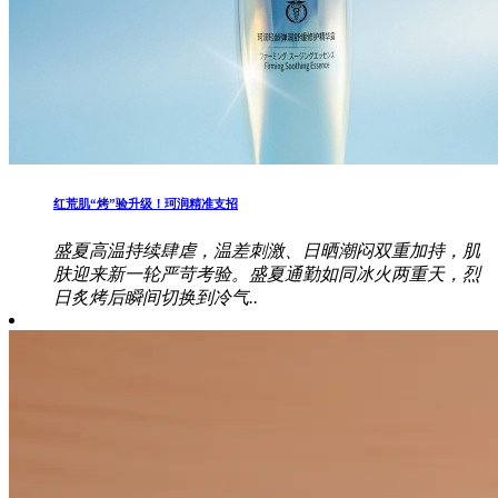
红荒肌“烤”验升级！珂润精准支招
盛夏高温持续肆虐，温差刺激、日晒潮闷双重加持，肌
肤迎来新一轮严苛考验。盛夏通勤如同冰火两重天，烈
日炙烤后瞬间切换到冷气..