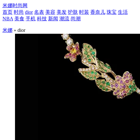
米娜时尚网
首页
时尚
dior
名表
美容
美发
护肤
时装
香奈儿
珠宝
生活
NBA
美食
手机
科技
新闻
潮流
尚潮
米娜
» dior