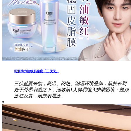
珂润助力油敏肌稳度「三伏天」
三伏盛夏来临，高温、闷热、潮湿环境叠加，肌肤长期
处于外界刺激之下，油敏肌1人群易陷入护肤困境：脸颊
泛红反复，肌肤表层泛..