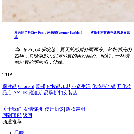
夏天除了听City Pop，还能喝Summer Bubble！ ——植物学家莫吉托逃离夏日高
温
当City Pop音乐响起，夏天的感觉扑面而来。轻快明亮的
旋律，总能唤起人们对盛夏的美好期盼。此刻，一杯清
新沁爽的鸡尾酒，让藏..
TOP
保健品
Chopard
萧邦
化妆品加盟
小资生活
化妆品连锁
开化妆
品店
ASTIR
雅迪斯
品牌折扣女装店
关于我们
|
友情链接
|
使用协议
|
版权声明
回到顶部
返回
频道推荐
品味