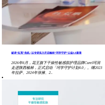
破译“红荒”危机 | 以专研实力开启榆林“珂学守护”公益4.0新章
2026年6月，花王旗下干燥性敏感肌护理品牌Curel珂润
走进陕西榆林，正式启动「珂学守护计划4.0」。继2023
年拉萨、2024年张掖、2..