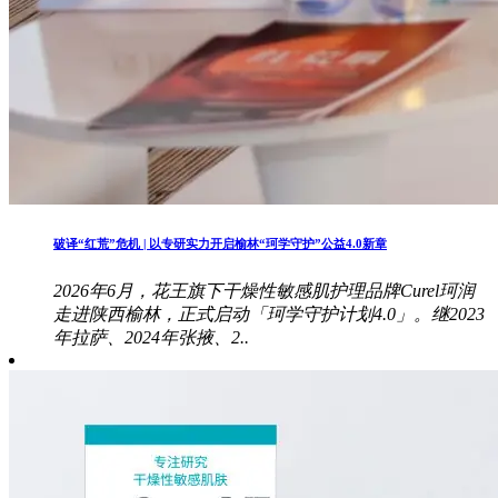
破译“红荒”危机 | 以专研实力开启榆林“珂学守护”公益4.0新章
2026年6月，花王旗下干燥性敏感肌护理品牌Curel珂润
走进陕西榆林，正式启动「珂学守护计划4.0」。继2023
年拉萨、2024年张掖、2..