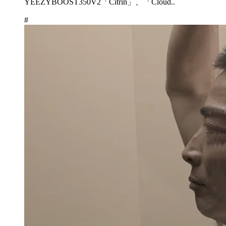
YEEZYBOOST350V2「Citrin」、「Cloud..
#