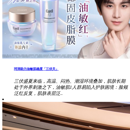
珂润助力油敏肌稳度「三伏天」
三伏盛夏来临，高温、闷热、潮湿环境叠加，肌肤长期
处于外界刺激之下，油敏肌1人群易陷入护肤困境：脸颊
泛红反复，肌肤表层泛..