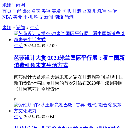
米娜时尚网
首页
时尚
dior
名表
美容
美发
护肤
时装
香奈儿
珠宝
生活
NBA
美食
手机
科技
新闻
潮流
尚潮
米娜
»
潮闻
»
生活
生活
2023-10-09 22:09
芭莎设计大赏·2023米兰国际平行展：看中国新
消费引领未来生活方式
芭莎设计大赏米兰大展未来之家在时装周期间呈现中国
新消费设计与国际时尚的⾸次对话在2023年时装周期间,
《时尚芭莎》全球设计..
#
生活
2023-09-30 09:42