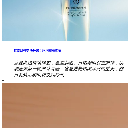
红荒肌“烤”验升级！珂润精准支招
盛夏高温持续肆虐，温差刺激、日晒潮闷双重加持，肌
肤迎来新一轮严苛考验。盛夏通勤如同冰火两重天，烈
日炙烤后瞬间切换到冷气..