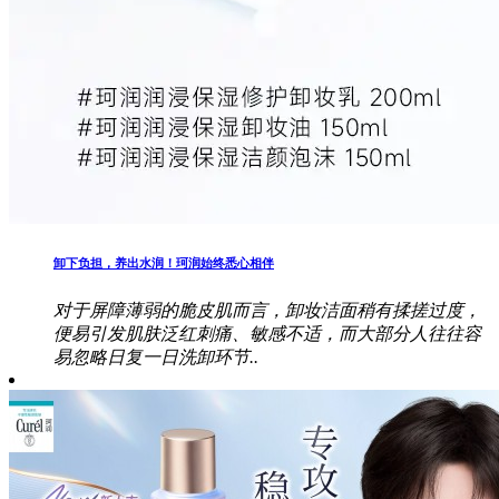
卸下负担，养出水润！珂润始终悉心相伴
对于屏障薄弱的脆皮肌而言，卸妆洁面稍有揉搓过度，
便易引发肌肤泛红刺痛、敏感不适，而大部分人往往容
易忽略日复一日洗卸环节..