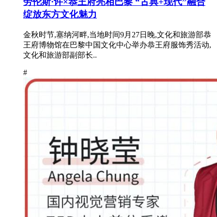
劳伦斯·许×恭王府亮相巴黎 “古典+现代”融合
绽放东方文化魅力
金秋时节,塞纳河畔,当地时间9月27日晚,文化和旅游部恭
王府博物馆在巴黎中国文化中心举办恭王府服饰秀活动,
文化和旅游部副部长..
#