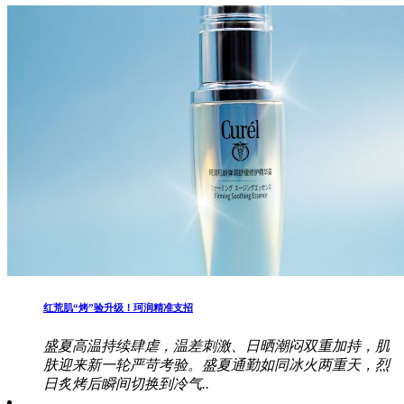
红荒肌“烤”验升级！珂润精准支招
盛夏高温持续肆虐，温差刺激、日晒潮闷双重加持，肌
肤迎来新一轮严苛考验。盛夏通勤如同冰火两重天，烈
日炙烤后瞬间切换到冷气..