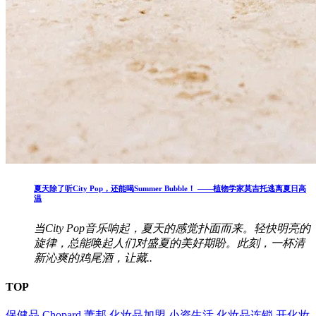
夏天除了听City Pop，还能喝Summer Bubble！ ——植物学家莫吉托逃离夏日高
温
当City Pop音乐响起，夏天的感觉扑面而来。轻快明亮的
旋律，总能唤起人们对盛夏的美好期盼。此刻，一杯清
新沁爽的鸡尾酒，让藏..
TOP
保健品
Chopard
萧邦
化妆品加盟
小资生活
化妆品连锁
开化妆