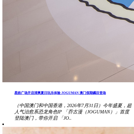
星皓广场开启清爽夏日玩乐体验 JOGUMAN 澳门假期瞩目登场
（中国澳门和中国香港，2026年7月31日）今年盛夏，超
人气治愈系恐龙角色IP 「乔古漫（JOGUMAN）」首度
登陆澳门，带你开启 「JO..