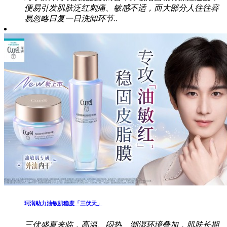
便易引发肌肤泛红刺痛、敏感不适，而大部分人往往容
易忽略日复一日洗卸环节..
珂润助力油敏肌稳度「三伏天」
三伏盛夏来临，高温、闷热、潮湿环境叠加，肌肤长期