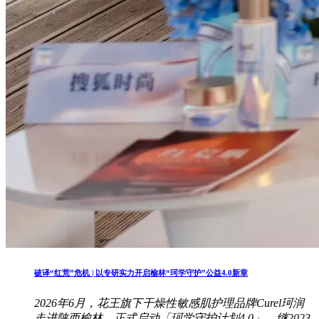
破译“红荒”危机 | 以专研实力开启榆林“珂学守护”公益4.0新章
2026年6月，花王旗下干燥性敏感肌护理品牌Curel珂润
走进陕西榆林，正式启动「珂学守护计划4.0」。继2023