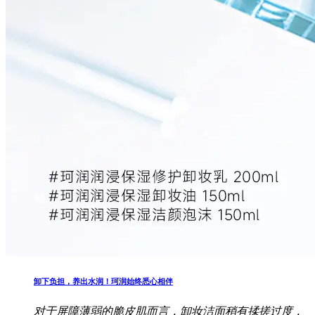
卸下负担，养出水润！珂润始终悉心相伴
对于屏障薄弱的脆皮肌而言，卸妆洁面稍有揉搓过度，