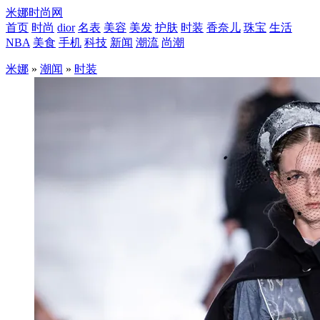
米娜时尚网
首页
时尚
dior
名表
美容
美发
护肤
时装
香奈儿
珠宝
生活
NBA
美食
手机
科技
新闻
潮流
尚潮
米娜
»
潮闻
»
时装