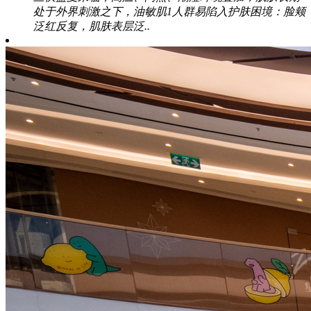
处于外界刺激之下，油敏肌1人群易陷入护肤困境：脸颊
泛红反复，肌肤表层泛..