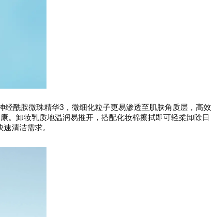
2的神经酰胺微珠精华3，微细化粒子更易渗透至肌肤角质层，高效
健康。卸妆乳质地温润易推开，搭配化妆棉擦拭即可轻柔卸除日
快速清洁需求。