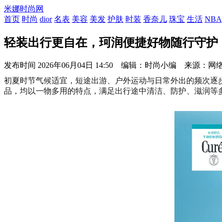
米娜时尚网
首页
时尚
dior
名表
美容
美发
护肤
时装
香奈儿
珠宝
生活
NBA
轻装出行更自在，珂润便捷好物随行守护
发布时间
2026年06月04日 14:50 编辑：时尚小编 来源：网
初夏时节气候适宜，短途出游、户外运动与日常外出的频次逐
品，均以一物多用的特点，满足出行途中清洁、防护、滋润等