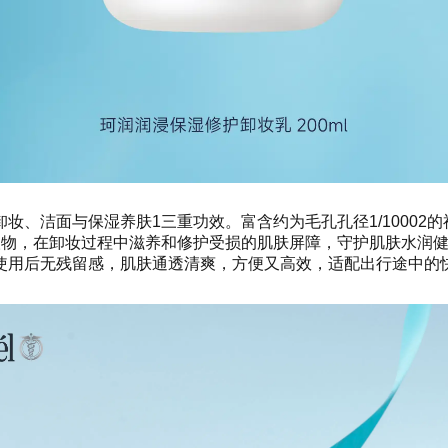
卸妆、洁面与保湿养肤1三重功效。富含约为毛孔孔径1/1000
取物，在卸妆过程中滋养和修护受损的肌肤屏障，守护肌肤水润
使用后无残留感，肌肤通透清爽，方便又高效，适配出行途中的