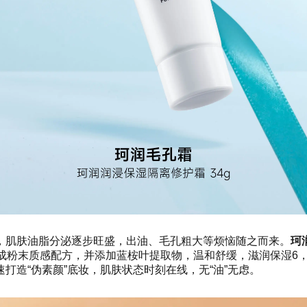
，肌肤油脂分泌逐步旺盛，出油、毛孔粗大等烦恼随之而来。
珂
成粉末质感配方，并添加蓝桉叶提取物，
温和舒缓，滋润保湿
6
打造“伪素颜”底妆，
肌肤状态时刻在线，无“油”无虑
。