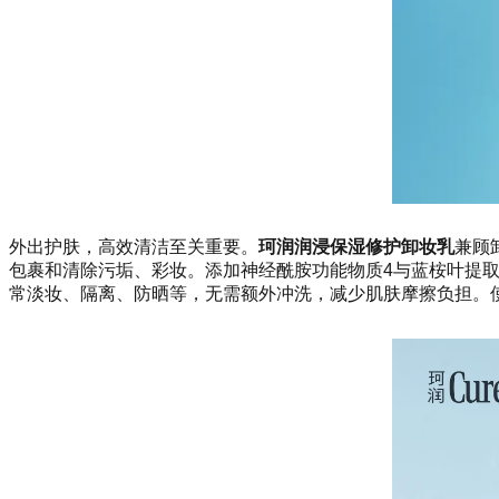
外出护肤，高效清洁至关重要。
珂润润浸保湿修护卸妆乳
兼顾
包裹和清除污垢、彩妆。添加神经酰胺功能物质4与蓝桉叶提
常淡妆、隔离、防晒等，无需额外冲洗，减少肌肤摩擦负担。