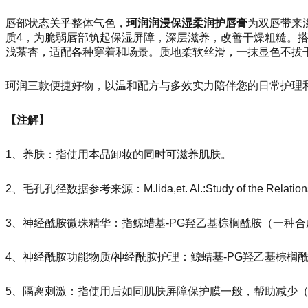
唇部状态关乎整体气色，
珂润润浸保湿柔润护唇膏
为双唇带来
质4，为脆弱唇部筑起保湿屏障，深层滋养，改善干燥粗糙。搭
浅茶杏，适配各种穿着和场景。质地柔软丝滑，一抹显色不拔
珂润三款便捷好物，以温和配方与多效实力陪伴您的日常护理
【注解】
1、养肤：指使用本品卸妆的同时可滋养肌肤。
2、毛孔孔径数据参考来源：M.lida,et. Al.:Study of the Relatio
n
3、神经酰胺微珠精华：
指鲸蜡基-PG羟乙基棕榈酰胺（一种
4、神经酰胺功能物质/神经酰胺护理：鲸蜡基-PG羟乙基棕榈
5、隔离刺激：指使用后如同肌肤屏障保护膜一般，帮助减少