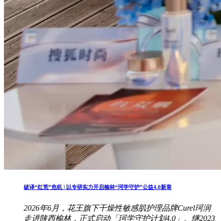
破译“红荒”危机 | 以专研实力开启榆林“珂学守护”公益4.0新章
2026年6月，花王旗下干燥性敏感肌护理品牌Curel珂润
走进陕西榆林，正式启动「珂学守护计划4.0」。继2023