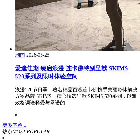
潮闻
2026-05-25
爱逢佳期 臻启浪漫 连卡佛特别呈献 SKIMS
520系列及限时体验空间
浪漫520节日季，著名精品百货连卡佛携手美丽形体解决
方案品牌 SKIMS，精心甄选呈献 SKIMS 520系列，以雅
致格调诠释爱与承诺的..
#
更多内容...
热点
MOST POPULAR