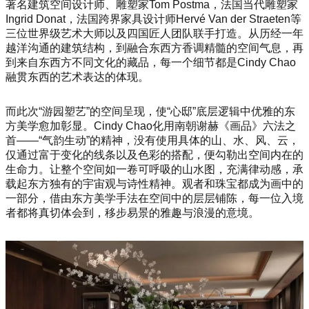
著名建筑空间设计师、雕塑家Tom Postma，法国当代雕塑家
Ingrid Donat，法国跨界家具设计师Hervé Van der Straeten等
三位世界级艺术大师以及四国匠人团队联手打造。从历经一年
越洋沟通的建筑结构，到融合东西方香调精髓的空间气息，再
到来自东西方不同文化的藏品，每一个细节都是Cindy Chao
融贯东西的艺术表达的体现。
而此次“游园塑艺”的空间呈现，使“心邸”底层逻辑中优雅的东
方美学愈加彰显。Cindy Chao化用南朝谢赫《画品》六法之
首——“气韵生动”的精神，没有使用具体的山、水、风、云，
仅通过富于变化的线条以及色彩的搭配，便勾勒出空间内在的
生命力。让整个空间如一卷可呼吸的山水图，充满律动感，承
载起东方独有的宇宙观与诗性精神。观者和珠宝都成为画中的
一部分，借由东方美学手法在空间中的层层铺陈，每一位入境
者都将真切体会到，移步易景的雅趣与浪漫的意境。