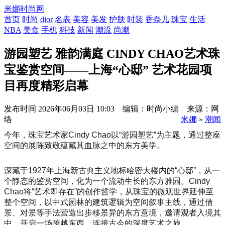
米娜时尚网
首页
时尚
dior
名表
美容
美发
护肤
时装
香奈儿
珠宝
生活
NBA
美食
手机
科技
新闻
潮流
尚潮
游园塑艺 雅韵满庭 CINDY CHAO艺术珠
宝鉴赏空间——上海“心邸” 艺术花园项
目再度精彩启幕
发布时间
2026年06月03日 10:03 编辑：时尚小编 来源：网
络
米娜
»
潮闻
今年，珠宝艺术家Cindy Chao以“游园塑艺”为主题，通过整座
空间的展陈致敬蕴藏其血脉之中的东方美学。
深藏于1927年上海新古典主义地标哈密大楼内的“心邸”，从一
个静态的鉴赏空间，化为一个流动生长的东方雅园。Cindy
Chao将“艺术即存在”的创作哲学，从珠宝的微观世界延伸至
整个空间，以中式园林的建筑逻辑为空间叙事主线，通过借
景、对景等手法营造出步移景异的东方意境，邀请观者入境其
中，开启一场跨越东西、连接古今的深度艺术之旅。