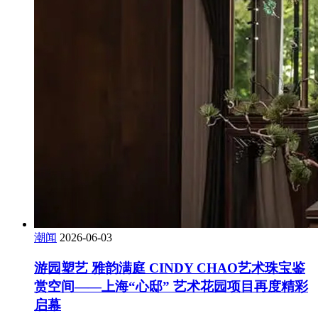
潮闻
2026-06-03
游园塑艺 雅韵满庭 CINDY CHAO艺术珠宝鉴
赏空间——上海“心邸” 艺术花园项目再度精彩
启幕