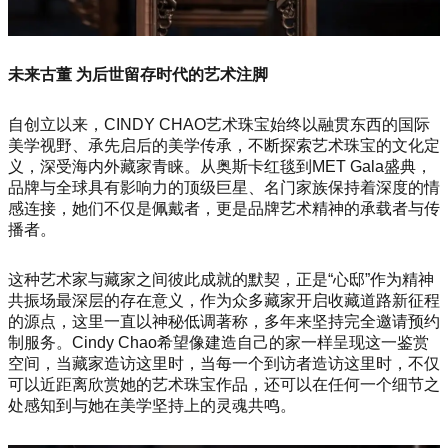
未来古董 为后世留存时代的艺术注脚
自创立以来，CINDY CHAO艺术珠宝始终以融贯东西的国际
美学视野、承先启后的美学传承，不断探索艺术珠宝的文化定
义，深受海内外藏家青睐。从奥斯卡红毯到MET Gala盛典，
品牌与全球具有影响力的顶级巨星、名门家族保持着深度的情
感连接，她们不仅是佩戴者，更是品牌艺术精神的承载者与传
播者。
这种艺术家与藏家之间彼此成就的默契，正是“心邸”作为精神
共振场最深层的存在意义，作为众多藏家开启收藏道路新征程
的源点，这里一直以神秘低调著称，多年来坚持完全邀请预约
制服务。Cindy Chao希望像建造自己的家一样呈现这一鉴赏
空间，当藏家造访这里时，当每一个到访者造访这里时，不仅
可以近距离欣赏她的艺术珠宝作品，还可以在任何一个细节之
处感知到与她在美学坚持上的灵魂共鸣。