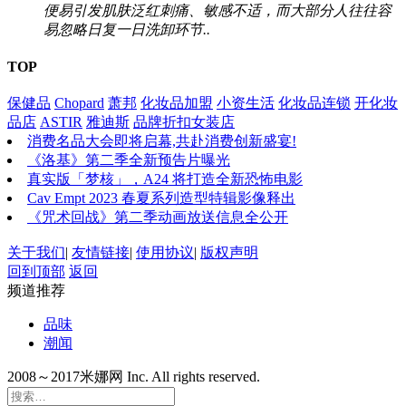
便易引发肌肤泛红刺痛、敏感不适，而大部分人往往容
易忽略日复一日洗卸环节..
TOP
保健品
Chopard
萧邦
化妆品加盟
小资生活
化妆品连锁
开化妆
品店
ASTIR
雅迪斯
品牌折扣女装店
消费名品大会即将启幕,共赴消费创新盛宴!
《洛基》第二季全新预告片曝光
真实版「梦核」，A24 将打造全新恐怖电影
Cav Empt 2023 春夏系列造型特辑影像释出
《咒术回战》第二季动画放送信息全公开
关于我们
|
友情链接
|
使用协议
|
版权声明
回到顶部
返回
频道推荐
品味
潮闻
2008～2017米娜网 Inc. All rights reserved.