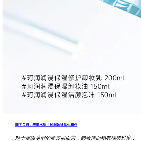
卸下负担，养出水润！珂润始终悉心相伴
对于屏障薄弱的脆皮肌而言，卸妆洁面稍有揉搓过度，