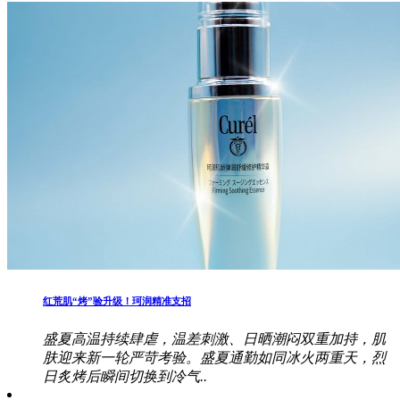
红荒肌“烤”验升级！珂润精准支招
盛夏高温持续肆虐，温差刺激、日晒潮闷双重加持，肌
肤迎来新一轮严苛考验。盛夏通勤如同冰火两重天，烈
日炙烤后瞬间切换到冷气..