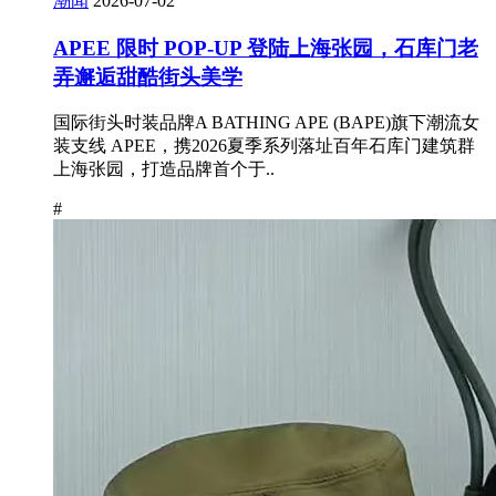
潮闻
2026-07-02
APEE 限时 POP-UP 登陆上海张园，石库门老
弄邂逅甜酷街头美学
国际街头时装品牌A BATHING APE (BAPE)旗下潮流女
装支线 APEE，携2026夏季系列落址百年石库门建筑群
上海张园，打造品牌首个于..
#