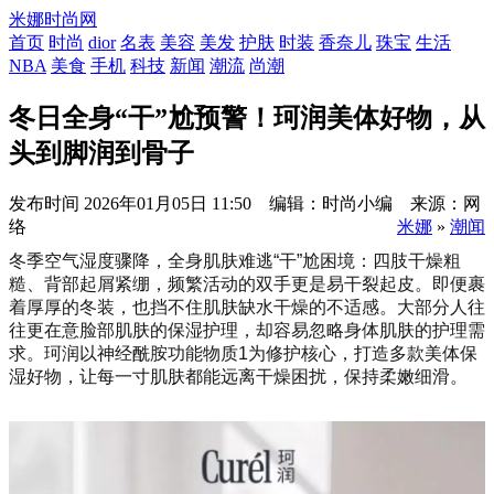
米娜时尚网
首页
时尚
dior
名表
美容
美发
护肤
时装
香奈儿
珠宝
生活
NBA
美食
手机
科技
新闻
潮流
尚潮
冬日全身“干”尬预警！珂润美体好物，从
头到脚润到骨子
发布时间
2026年01月05日 11:50 编辑：时尚小编 来源：网
络
米娜
»
潮闻
冬季空气湿度骤降，全身肌肤难逃“干”尬困境：四肢干燥粗
糙、背部起屑紧绷，频繁活动的双手更是易干裂起皮。即便裹
着厚厚的冬装，也挡不住肌肤缺水干燥的不适感。大部分人往
往更在意脸部肌肤的保湿护理，却容易忽略身体肌肤的护理需
求。珂润以神经酰胺功能物质1为修护核心，打造多款美体保
湿好物，让每一寸肌肤都能远离干燥困扰，保持柔嫩细滑。