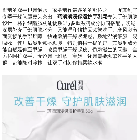
勤劳的双手也是触水、家务劳作最多的的部位之一，尤其到了
冬季干燥问题更为突出。
珂润润浸保湿护手乳霜
专为手部肌肤
设计，将神经酰胺功能物质1与多重滋润成分协同搭配，既能
深层补充手部肌肤水分，又能温和修护因频繁洗手、寒风刺激
而受损的手部屏障，快速缓解干燥紧绷感。质地温润细腻，易
吸收，使用后滋润却不粘腻。特别值得一提的是，其滋润成分
能自然延伸至甲缘，改善甲缘干燥起皮、倒刺滋生的问题，全
方位呵护双手。无论是上班族、宝妈，还是需要频繁洗手的人
群，都能随时涂抹，让双手时刻保持柔软水润。