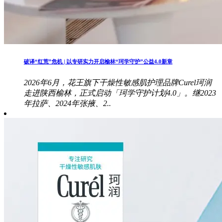
破译“红荒”危机 | 以专研实力开启榆林“珂学守护”公益4.0新章
2026年6月，花王旗下干燥性敏感肌护理品牌Curel珂润
走进陕西榆林，正式启动「珂学守护计划4.0」。继2023
年拉萨、2024年张掖、2..