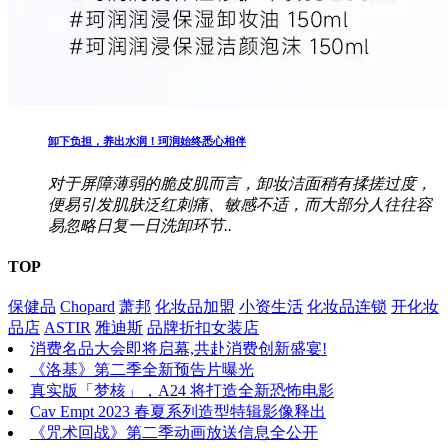
卸下负担，养出水润！珂润始终悉心相伴
对于屏障薄弱的脆皮肌而言，卸妆洁面稍有揉搓过度，
便易引发肌肤泛红刺痛、敏感不适，而大部分人往往容
易忽略日复一日洗卸环节..
TOP
保健品
Chopard
萧邦
化妆品加盟
小资生活
化妆品连锁
开化妆
品店
ASTIR
雅迪斯
品牌折扣女装店
消费名品大会即将启幕,共赴消费创新盛宴!
《洛基》第二季全新预告片曝光
真实版「梦核」，A24 将打造全新恐怖电影
Cav Empt 2023 春夏系列造型特辑影像释出
《咒术回战》第二季动画放送信息全公开