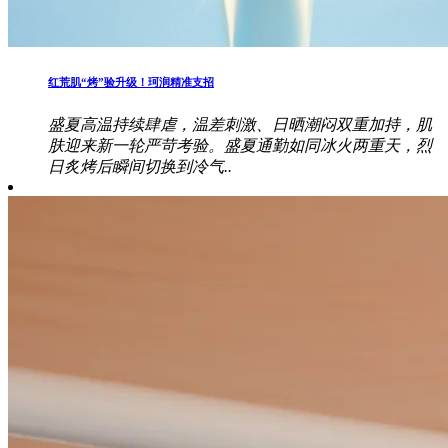
红荒肌“烤”验升级！珂润精准支招
盛夏高温持续肆虐，温差刺激、日晒潮闷双重加持，肌
肤迎来新一轮严苛考验。盛夏通勤如同冰火两重天，烈
日炙烤后瞬间切换到冷气..