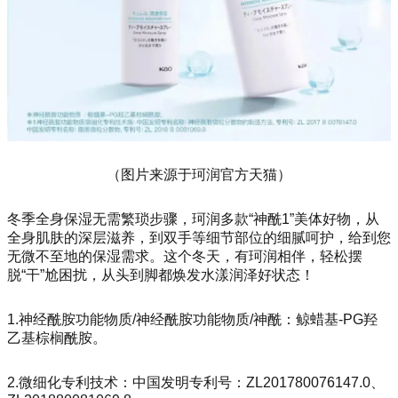
（图片来源于珂润官方天猫）
冬季全身保湿无需繁琐步骤，珂润多款“神酰1”美体好物，从
全身肌肤的深层滋养，到双手等细节部位的细腻呵护，给到您
无微不至地的保湿需求。这个冬天，有珂润相伴，轻松摆
脱“干”尬困扰，从头到脚都焕发水漾润泽好状态！
1.神经酰胺功能物质/神经酰胺功能物质/神酰：鲸蜡基-PG羟
乙基棕榈酰胺。
2.微细化专利技术：中国发明专利号：ZL201780076147.0、