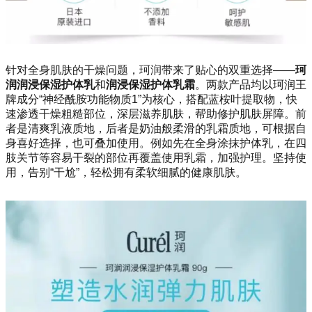
针对全身肌肤的干燥问题，珂润带来了贴心的双重选择——
珂
润润浸保湿护体乳
和
润浸保湿护体乳霜
。两款产品均以珂润王
牌成分“神经酰胺功能物质1”为核心，搭配蓝桉叶提取物，快
速渗透干燥粗糙部位，深层滋养肌肤，帮助修护肌肤屏障。前
者是清爽乳液质地，后者是奶油般柔滑的乳霜质地，可根据自
身喜好选择，也可叠加使用。例如先在全身涂抹护体乳，在四
肢关节等容易干裂的部位再覆盖使用乳霜，加强护理。坚持使
用，告别“干尬”，轻松拥有柔软细腻的健康肌肤。