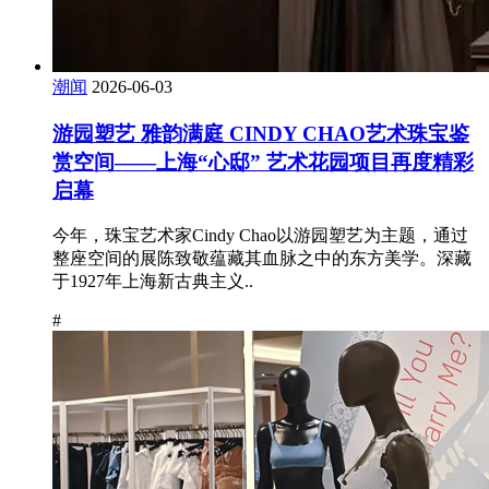
潮闻
2026-06-03
游园塑艺 雅韵满庭 CINDY CHAO艺术珠宝鉴
赏空间——上海“心邸” 艺术花园项目再度精彩
启幕
今年，珠宝艺术家Cindy Chao以游园塑艺为主题，通过
整座空间的展陈致敬蕴藏其血脉之中的东方美学。深藏
于1927年上海新古典主义..
#