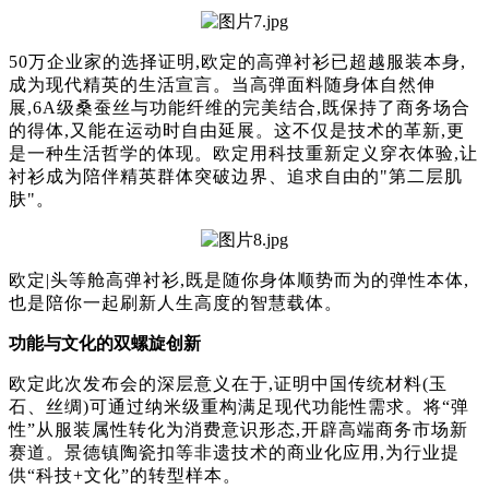
50万企业家的选择证明,欧定的高弹衬衫已超越服装本身,
成为现代精英的生活宣言。当高弹面料随身体自然伸
展,6A级桑蚕丝与功能纤维的完美结合,既保持了商务场合
的得体,又能在运动时自由延展。这不仅是技术的革新,更
是一种生活哲学的体现。欧定用科技重新定义穿衣体验,让
衬衫成为陪伴精英群体突破边界、追求自由的"第二层肌
肤"。
欧定|头等舱高弹衬衫,既是随你身体顺势而为的弹性本体,
也是陪你一起刷新人生高度的智慧载体。
功能与文化的双螺旋创新
欧定此次发布会的深层意义在于,证明中国传统材料(玉
石、丝绸)可通过纳米级重构满足现代功能性需求。将“弹
性”从服装属性转化为消费意识形态,开辟高端商务市场新
赛道。景德镇陶瓷扣等非遗技术的商业化应用,为行业提
供“科技+文化”的转型样本。