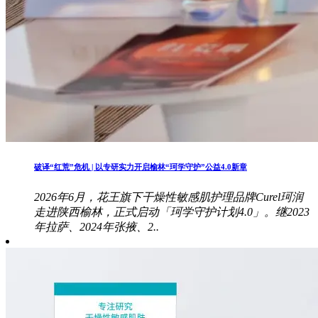
破译“红荒”危机 | 以专研实力开启榆林“珂学守护”公益4.0新章
2026年6月，花王旗下干燥性敏感肌护理品牌Curel珂润
走进陕西榆林，正式启动「珂学守护计划4.0」。继2023
年拉萨、2024年张掖、2..