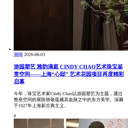
潮闻
2026-06-03
游园塑艺 雅韵满庭 CINDY CHAO艺术珠宝鉴
赏空间——上海“心邸” 艺术花园项目再度精彩
启幕
今年，珠宝艺术家Cindy Chao以游园塑艺为主题，通过
整座空间的展陈致敬蕴藏其血脉之中的东方美学。深藏
于1927年上海新古典主义..
#