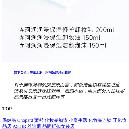
卸下负担，养出水润！珂润始终悉心相伴
对于屏障薄弱的脆皮肌而言，卸妆洁面稍有揉搓过度，
便易引发肌肤泛红刺痛、敏感不适，而大部分人往往容
易忽略日复一日洗卸环节..
TOP
保健品
Chopard
萧邦
化妆品加盟
小资生活
化妆品连锁
开化妆
品店
ASTIR
雅迪斯
品牌折扣女装店