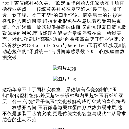
“天下苦传统衬衫久矣。”欧定品牌创始人朱家勇在开场直
指行业痛点——传统商务衬衫在夏季陷入“厚了热、薄了
透、软了塌、柔了不型”的四重悖论。商务男士的衬衫选
择常陷入两难困境:维持专业形象往往意味着忍受闷热束
缚。他们渴望一款既能保持高端体面,又能实现夏日清凉极
致体感的衬衫,而市场现有解决方案多停留在单一功能层
面。对此,欧定以"高弹×凉感"的乘积革命劈开行业迷雾,全
球首发技术Cotton-Silk-Skin与Jade-Tech玉石纤维,实现8倍
动态拉伸的"矛盾统一"与瞬间凉感系数 > 0.15的实验室数
据突破。
这场革命不止于面料实验室。景德镇高温瓷烧制的"玉
扣"取代塑料纽扣,外层超细长绒棉和内里超细玉石纤维双
层二合一,传统"君子佩玉"文化被解构成可穿戴的当代符号
——衣襟开合间,玉石微晶与蚕丝蛋白形成热力缓冲层,这
不仅是服装工艺的突破,更是传统文化智慧与现代生活需求
结合的生动示范。