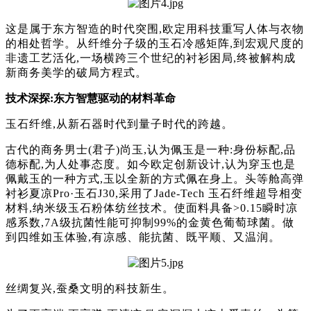
这是属于东方智造的时代突围,欧定用科技重写人体与衣物
的相处哲学。从纤维分子级的玉石冷感矩阵,到宏观尺度的
非遗工艺活化,一场横跨三个世纪的衬衫困局,终被解构成
新商务美学的破局方程式。
技术深探:东方智慧驱动的材料革命
玉石纤维,从新石器时代到量子时代的跨越。
古代的商务男士(君子)尚玉,
认为佩玉是一种:身份标配,品
德标配,为人处事态度。如今欧定创新设计,认为穿玉也是
佩戴玉的一种方式,玉以全新的方式佩在身上。头等舱高弹
衬衫夏凉Pro·玉石J
30,采用了Jade-Tech 玉石纤维超导相变
材料,纳米级玉石粉体纺丝技术。使面料具备
>
0.15瞬时凉
感系数,7A级抗菌性能可抑制99%的金黄色葡萄球菌。做
到四维如玉体验,有凉感、能抗菌、既平顺、又温润。
丝绸复兴,蚕桑文明的科技新生。