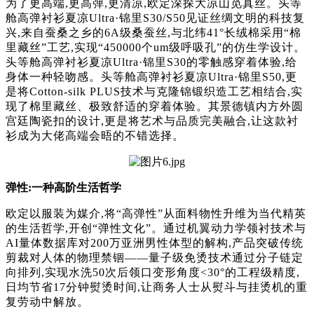
为了更高端,更高弹,更清凉,欧定深探大凉山觅真丝。头等
舱高弹衬衫夏凉Ultra·锦里S30/S50见证丝绸文明的科技复
兴,来自蚕桑之乡的6A级桑蚕丝,与北纬41°长绒棉采用“棉
里藏丝”工艺,实现“450000个um级呼吸孔”的仿生学设计。
头等舱高弹衬衫夏凉Ultra·锦里S30的零触感穿着体验,给
身体一种轻吻感。头等舱高弹衬衫夏凉Ultra·锦里S50,更
是将Cotton-silk PLUS技术与克隆锦锻织造工艺相结合,实
现了棉里藏丝、极致舒适的穿着体验。其景德镇内方外圆
宫廷陶瓷扣的设计,更是将艺术与品质完美融合,让这款衬
衫成为大佬高端会晤的不错选择。
弹性:一种高阶生活哲学
欧定以服装为媒介,将“高弹性”从面料物性升维为当代精英
的生活哲学,开创“弹性文化”。通过机翼动力学领衬技术与
AI量体数据库对200万亚洲男性体型的解构,产品突破传统
剪裁对人体的物理禁锢——量子级免烫技术通过分子链定
向排列,实现水洗50次后领口变形角度<30°的工程级精度,
日均节省17分钟熨烫时间,让商务人士从熨斗与挂烫机的重
复劳动中解放。