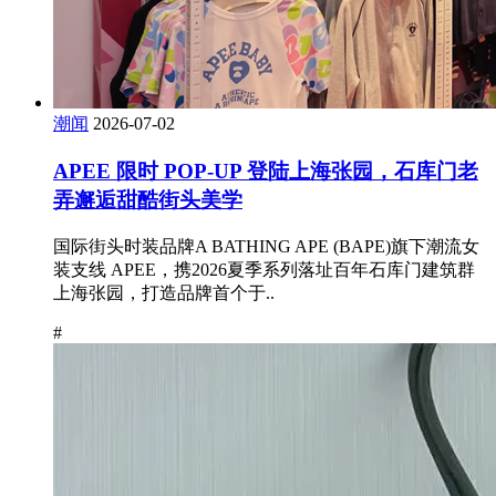
潮闻
2026-07-02
APEE 限时 POP-UP 登陆上海张园，石库门老
弄邂逅甜酷街头美学
国际街头时装品牌A BATHING APE (BAPE)旗下潮流女
装支线 APEE，携2026夏季系列落址百年石库门建筑群
上海张园，打造品牌首个于..
#