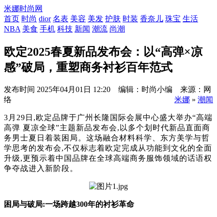
米娜时尚网
首页
时尚
dior
名表
美容
美发
护肤
时装
香奈儿
珠宝
生活
NBA
美食
手机
科技
新闻
潮流
尚潮
欧定2025春夏新品发布会：以“高弹×凉
感”破局，重塑商务衬衫百年范式
发布时间
2025年04月01日 12:20 编辑：时尚小编 来源：网
络
米娜
»
潮闻
3月29日,欧定品牌于广州长隆国际会展中心盛大举办“高端
高弹 夏凉全球”主题新品发布会,以多个划时代新品直面商
务男士夏日着装困局。这场融合材料科学、东方美学与哲
学思考的发布会,不仅标志着欧定完成从功能到文化的全面
升级,更预示着中国品牌在全球高端商务服饰领域的话语权
争夺战进入新阶段。
困局与破局:一场跨越300年的衬衫革命