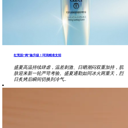
红荒肌“烤”验升级！珂润精准支招
盛夏高温持续肆虐，温差刺激、日晒潮闷双重加持，肌
肤迎来新一轮严苛考验。盛夏通勤如同冰火两重天，烈
日炙烤后瞬间切换到冷气..